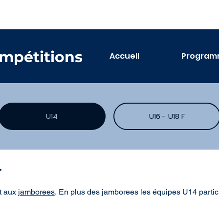
ompétitions
Accueil
Progra
U14
U16 - U18 F
4
 aux j
amborees
. En plus des jamborees les équipes U14 partic